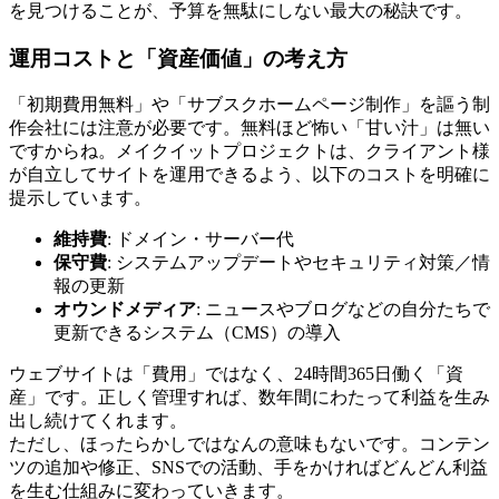
を見つけることが、予算を無駄にしない最大の秘訣です。
運用コストと「資産価値」の考え方
「初期費用無料」や「サブスクホームページ制作」を謳う制
作会社には注意が必要です。無料ほど怖い「甘い汁」は無い
ですからね。メイクイットプロジェクトは、クライアント様
が自立してサイトを運用できるよう、以下のコストを明確に
提示しています。
維持費
: ドメイン・サーバー代
保守費
: システムアップデートやセキュリティ対策／情
報の更新
オウンドメディア
: ニュースやブログなどの自分たちで
更新できるシステム（CMS）の導入
ウェブサイトは「費用」ではなく、24時間365日働く「資
産」です。正しく管理すれば、数年間にわたって利益を生み
出し続けてくれます。
ただし、ほったらかしではなんの意味もないです。コンテン
ツの追加や修正、SNSでの活動、手をかければどんどん利益
を生む仕組みに変わっていきます。