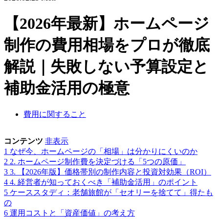
【2026年最新】ホームページ
制作の費用相場をプロが徹底
解説｜失敗しない予算設定と
補助金活用の極意
費用に関すること
コンテンツ
非表示
1
なぜ今、ホームページの「相場」は分かりにくいのか
2
2. ホームページ制作費を決定づける「5つの原価」
3
3. 【2026年版】価格帯別の制作内容と投資対効果（ROI）
4
4. 経営者が知っておくべき「補助金活用」のポイント
5
ケーススタディ：老舗旅館が「セオリーを捨てて」得たも
の
6
運用コストと「資産価値」の考え方