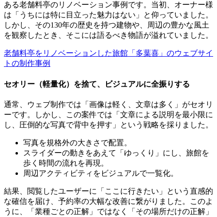
ある老舗料亭のリノベーション事例です。当初、オーナー様
は「うちには特に目立った魅力はない」と仰っていました。
しかし、その130年の歴史を持つ建物や、周辺の豊かな風土
を観察したとき、そこには語るべき物語が溢れていました。
老舗料亭をリノベーションした旅館「多葉喜」のウェブサイ
トの制作事例
セオリー（軽量化）を捨て、ビジュアルに全振りする
通常、ウェブ制作では「画像は軽く、文章は多く」がセオリ
ーです。しかし、この案件では「文章による説明を最小限に
し、圧倒的な写真で背中を押す」という戦略を採りました。
写真を規格外の大きさで配置。
スライダーの動きをあえて「ゆっくり」にし、旅館を
歩く時間の流れを再現。
周辺アクティビティをビジュアルで一覧化。
結果、閲覧したユーザーに「ここに行きたい」という直感的
な確信を届け、予約率の大幅な改善に繋がりました。このよ
うに、「業種ごとの正解」ではなく「その場所だけの正解」