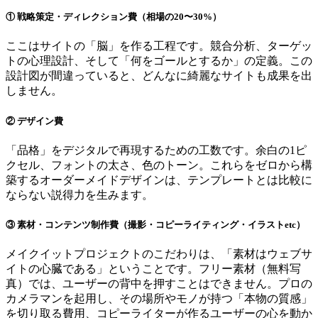
① 戦略策定・ディレクション費（相場の20〜30%）
ここはサイトの「脳」を作る工程です。競合分析、ターゲッ
トの心理設計、そして「何をゴールとするか」の定義。この
設計図が間違っていると、どんなに綺麗なサイトも成果を出
しません。
② デザイン費
「品格」をデジタルで再現するための工数です。余白の1ピ
クセル、フォントの太さ、色のトーン。これらをゼロから構
築するオーダーメイドデザインは、テンプレートとは比較に
ならない説得力を生みます。
③ 素材・コンテンツ制作費（撮影・コピーライティング・イラストetc）
メイクイットプロジェクトのこだわりは、「素材はウェブサ
イトの心臓である」ということです。フリー素材（無料写
真）では、ユーザーの背中を押すことはできません。プロの
カメラマンを起用し、その場所やモノが持つ「本物の質感」
を切り取る費用、コピーライターが作るユーザーの心を動か