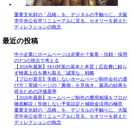
重要文化財の「品格」を、デジタルの手触りに。大阪
市中央公会堂リニューアルに見る、セオリーを超えた
ディレクションの執念
最近の投稿
中小企業にホームページは必要か？集客・信頼・採用
の3つの視点で考える
【2026年最新】SEO対策の基本と本質｜広告費に頼ら
ず検索上位を勝ち取る「誠実な」戦略
【プロが直言】失敗しないホームページ制作会社の選
び方｜実績ページの「裏側」を見抜き、最高の結果を
得るための評価基準
【2026年最新】ホームページ制作の費用相場をプロが
徹底解説｜失敗しない予算設定と補助金活用の極意
重要文化財の「品格」を、デジタルの手触りに。大阪
市中央公会堂リニューアルに見る、セオリーを超えた
ディレクションの執念