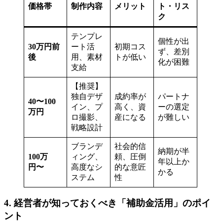
価格帯
制作内容
メリット
ト・リス
ク
テンプレ
個性が出
30万円前
ート活
初期コス
ず、差別
後
用、素材
トが低い
化が困難
支給
【推奨】
独自デザ
成約率が
パートナ
40〜100
イン、プ
高く、資
ーの選定
万円
ロ撮影、
産になる
が難しい
戦略設計
ブランデ
社会的信
納期が半
100万
ィング、
頼、圧倒
年以上か
円〜
高度なシ
的な意匠
かる
ステム
性
4. 経営者が知っておくべき「補助金活用」のポイ
ント